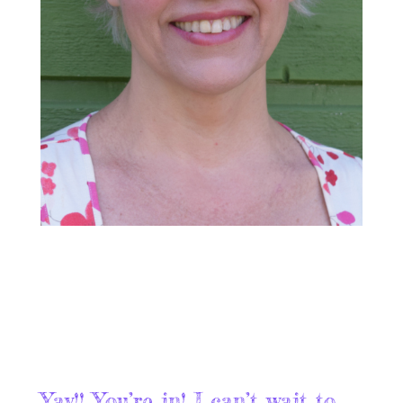
Yay!! You’re in! I can’t wait to